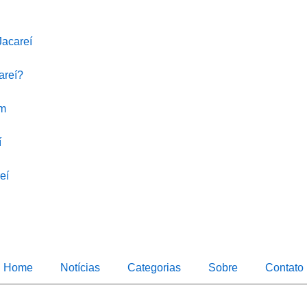
Jacareí
areí?
em
í
eí
Home
Notícias
Categorias
Sobre
Contato