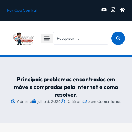
Por Que Contratar um Montador d
Desmontagem e Montagem de Móveis para Mudança em Jacareí
5 Erros Que Podem Danificar Seus Móveis Durante a Montagem
Montagem de Móveis Novos Comprados na Internet em Jacareí
Principais problemas encontrados em
móveis comprados pela internet e como
resolver.
Admsite
julho 3, 2026
10:35 am
Sem Comentários