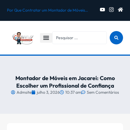
Por Que Contratar um Montador de Móveis Profissional em Jacareí?
Desmontagem e Montagem de Móveis para Mudança em Jacareí
5 Erros Que Podem Danificar Seus Móveis Durante a Montagem
Montagem de Móveis Novos Comprados na Internet em Jacareí
Montador de Móveis em Jacareí: Como
Escolher um Profissional de Confiança
Admsite
julho 3, 2026
10:37 am
Sem Comentários