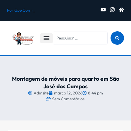
Por Que Contratar um Monta
Desmontagem e Montagem de Móveis para Mudança em Jacareí
5 Erros Que Podem Danificar Seus Móveis Durante a Montagem
Montagem de Móveis Novos Comprados na Internet em Jacareí
Montagem de móveis para quarto em São
José dos Campos
Admsite
março 12, 2026
8:44 pm
Sem Comentários