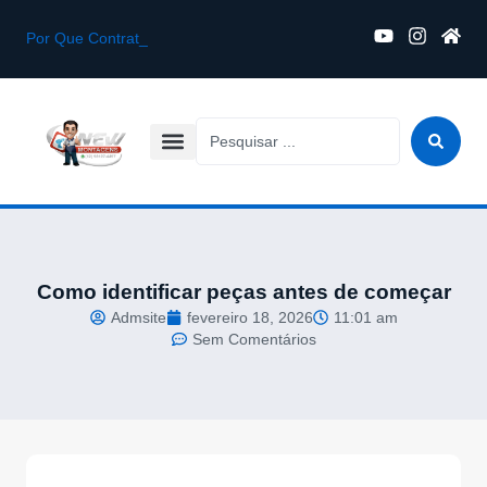
Por Que Contratar um Montador
Montagem de Móveis Novos Comprados na Internet em Jacareí
5 Erros Que Podem Danificar Seus Móveis Durante a Montagem
Desmontagem e Montagem de Móveis para Mudança em Jacareí
Como identificar peças antes de começar
Admsite
fevereiro 18, 2026
11:01 am
Sem Comentários